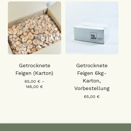
Getrocknete
Getrocknete
Feigen (Karton)
Feigen 6kg-
Karton,
65,00
€
–
146,00
€
Vorbestellung
65,00
€
Zwischensumme:
0,00
€
1
2
Next