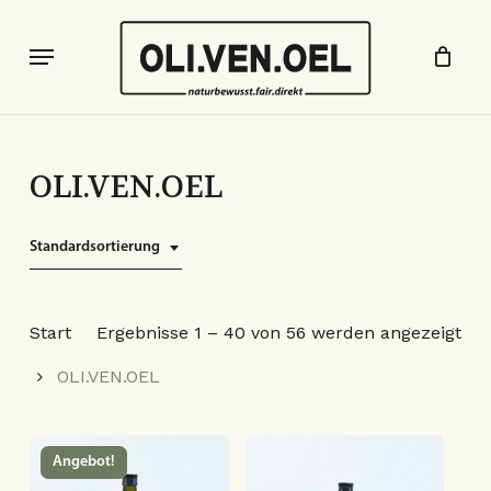
Skip
to
Menu
Close
Cart
main
Cart
content
OLI.VEN.OEL
Standardsortierung
Start
Ergebnisse 1 – 40 von 56 werden angezeigt
OLI.VEN.OEL
Angebot!